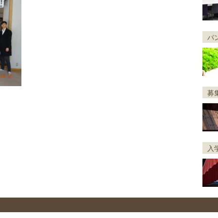
パ
募
入