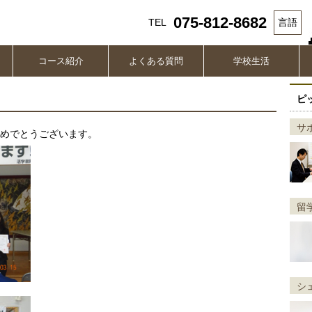
075-812-8682
TEL
言語
コース紹介
よくある質問
学校生活
ピ
サ
おめでとうございます。
留
シ