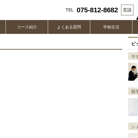
075-812-8682
TEL
言語
コース紹介
よくある質問
学校生活
ピ
サ
留
シ