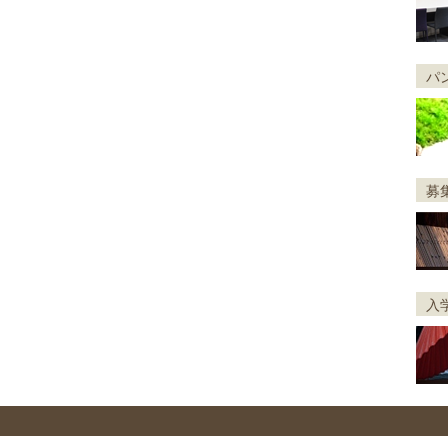
パ
募
入